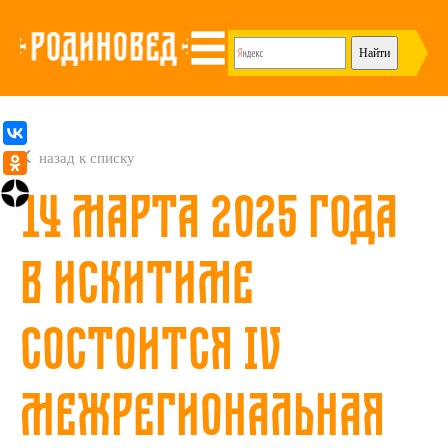
назад к списку
14 марта 2025 года
в Искитиме
состоится IV
Межрегиональная