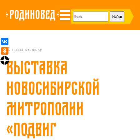
назад к списку
Выставка
Новосибирской
митрополии
«Подвиг