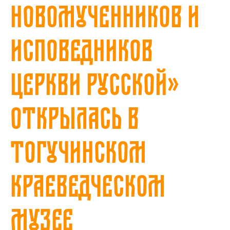
Новомученников и
исповедников
Церкви Русской»
открылась в
Тогучинском
краеведческом
музее