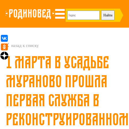
назад к списку
1 марта в усадьбе
Мураново прошла
первая служба в
реконструированном